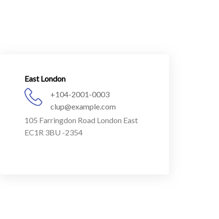
NOMBRE COMPLETO
*
TELÉFONO
*
EMAIL
*
EMPRESA
East London
+104-2001-0003
clup@example.com
CANTIDAD
105 Farringdon Road London East
EC1R 3BU -2354
¿CON LOGO?
CON LOGO
SIN LOGO
MENSAJE
*
Enviar por WhatsApp