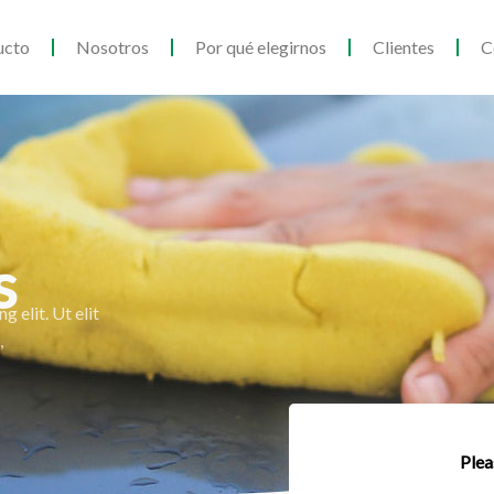
ucto
Nosotros
Por qué elegirnos
Clientes
C
s
 elit. Ut elit
,
Plea