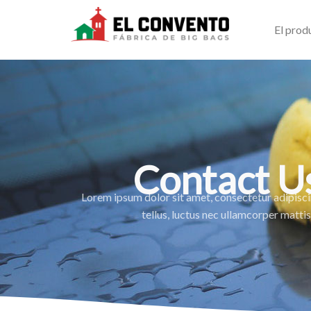
Ir
al
El prod
contenido
Contact U
Lorem ipsum dolor sit amet, consectetur adipiscing
tellus, luctus nec ullamcorper mattis