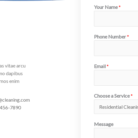
Your Name
*
Phone Number
*
as vitae arcu
Email
*
emo dapibus
simos enim
Choose a Service
*
@cleaning.com
-456-7890
Message